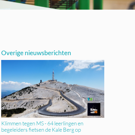
Overige nieuwsberichten
Klimmen tegen MS - 64 leerlingen en
begeleiders fietsen de Kale Berg op