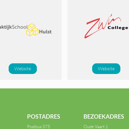
Website
Website
POSTADRES
BEZOEKADRES
Postbus 375
Oude Vaart 1