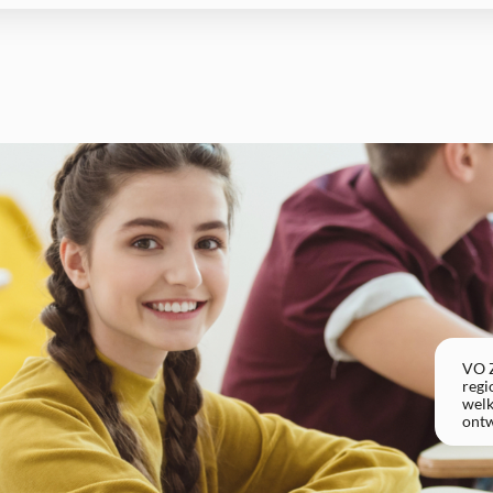
VO Z
regi
welk
ontw