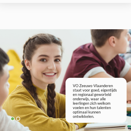
VO Zeeuws-Vlaanderen
VO Z
staat voor goed, eigentijds
staat
en regionaal geworteld
en r
onderwijs, waar alle
onder
leerlingen zich welkom
leer
voelen en hun talenten
voel
optimaal kunnen
opti
ontwikkelen.
ontw