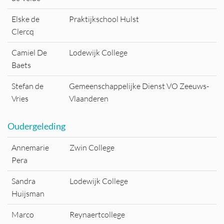
Elske de
Praktijkschool Hulst
Clercq
Camiel De
Lodewijk College
Baets
Stefan de
Gemeenschappelijke Dienst VO Zeeuws-
Vries
Vlaanderen
Oudergeleding
Annemarie
Zwin College
Pera
Sandra
Lodewijk College
Huijsman
Marco
Reynaertcollege