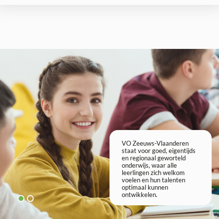
VO Zeeuws-Vlaanderen
VO Zeeuws-Vl
staat voor goed, eigentijds
staat voor goe
en regionaal geworteld
en regionaal 
onderwijs, waar alle
onderwijs, waa
leerlingen zich welkom
leerlingen zic
voelen en hun talenten
voelen en hun 
optimaal kunnen
optimaal kunn
ontwikkelen.
ontwikkelen.