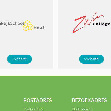
Website
Website
POSTADRES
BEZOEKADRES
Postbus 375
Oude Vaart 1