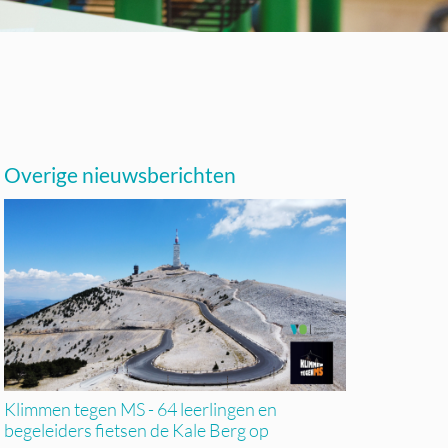
Overige nieuwsberichten
Klimmen tegen MS - 64 leerlingen en
begeleiders fietsen de Kale Berg op